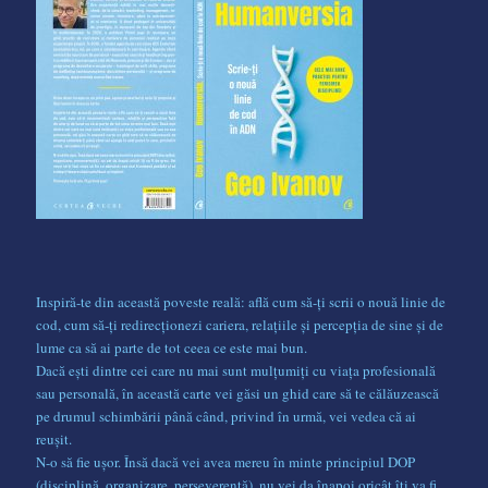
Inspiră-te din această poveste reală: află cum să-ți scrii o nouă linie de
cod, cum să-ți redirecționezi cariera, relațiile și percepția de sine și de
lume ca să ai parte de tot ceea ce este mai bun.
Dacă ești dintre cei care nu mai sunt mulțumiți cu viața profesională
sau personală, în această carte vei găsi un ghid care să te călăuzească
pe drumul schimbării până când, privind în urmă, vei vedea că ai
reușit.
N-o să fie ușor. Însă dacă vei avea mereu în minte principiul DOP
(disciplină, organizare, perseverență), nu vei da înapoi oricât îți va fi