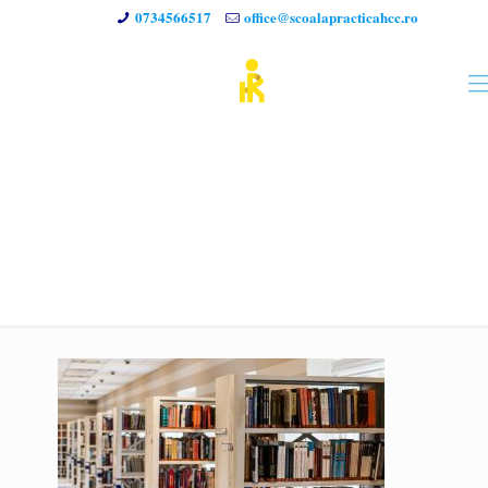
0734566517
office@scoalapracticahcc.ro
pexels-photo-256541