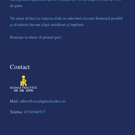
de greu.
Vei reuși să faci ca viața ta să fie cu adevărat cea mai frumoasă posibil
și să trăiești fiecare clipă satisfăcut și împlinit.
Pornește la drum: fă primul pas!
Contact
Mail:
office@scoalapracticahcc.ro
Telefon:
0734566517