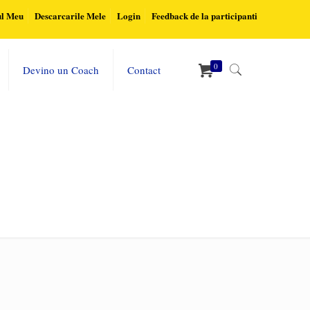
ul Meu
Descarcarile Mele
Login
Feedback de la participanti
0
Devino un Coach
Contact
Home
Ce-Vei-Afla-2