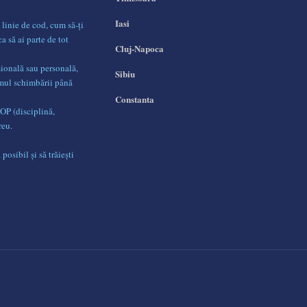
Iasi
 linie de cod, cum să-ți
ca să ai parte de tot
Cluj-Napoca
sională sau personală,
Sibiu
umul schimbării până
Constanta
DOP (disciplină,
reu.
posibil și să trăiești