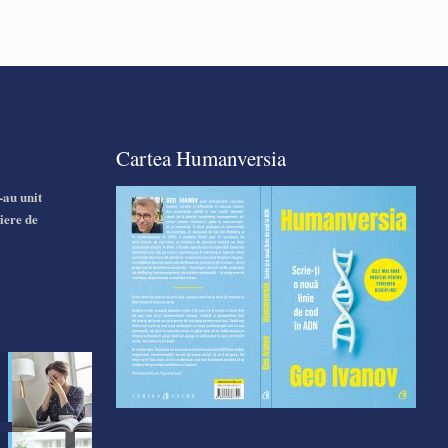
Cartea Humanversia
-au unit
iere de