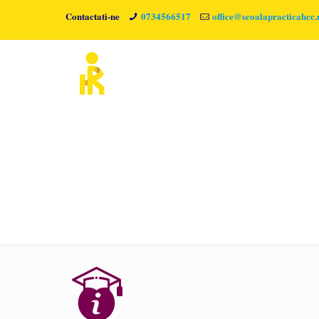
Contactati-ne
0734566517
office@scoalapracticahcc.
Ce-Vei-Afla-2