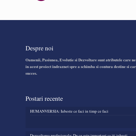
Despre noi
Oamenii, Pasiunea, Evolutie si Dezvoltare sunt atributele care ne
in acest proiect indraznet spre a schimba si contura destine si car
succes.
Postari recente
HUMANVERSIA: Iubeste ce faci in timp ce faci
Dezvoltarea profesionala: De ce este important sa iti iubesti