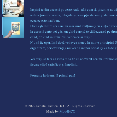
Inspiră-te din această poveste reală: află cum să-ți scrii o nouă
redirecționezi cariera, relațiile și percepția de sine și de lume 
ceea ce este mai bun.
Dacă ești dintre cei care nu mai sunt mulțumiți cu viața profe
în această carte vei găsi un ghid care să te călăuzească pe dr
când, privind în urmă, vei vedea că ai reușit.
N-o să fie ușor. Însă dacă vei avea mereu în minte principiul 
organizare, perseverență), nu vei da înapoi oricât îți va fi de g
Vei reuși să faci ca viața ta să fie cu adevărat cea mai frumoasă 
fiecare clipă satisfăcut și împlinit.
Pornește la drum: fă primul pas!
© 2022 Scoala Practica HCC. All Rights Reserved.
Made by
MoodHCC