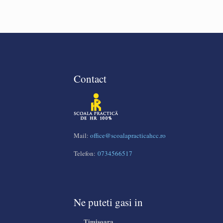
Contact
Mail:
office@scoalapracticahcc.ro
Telefon:
0734566517
Ne puteti gasi in
Timisoara