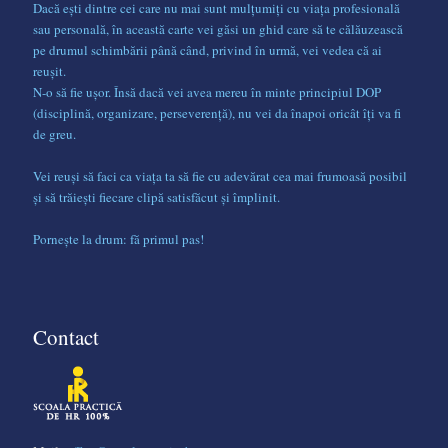
Dacă ești dintre cei care nu mai sunt mulțumiți cu viața profesională
sau personală, în această carte vei găsi un ghid care să te călăuzească
pe drumul schimbării până când, privind în urmă, vei vedea că ai
reușit.
N-o să fie ușor. Însă dacă vei avea mereu în minte principiul DOP
(disciplină, organizare, perseverență), nu vei da înapoi oricât îți va fi
de greu.
Vei reuși să faci ca viața ta să fie cu adevărat cea mai frumoasă posibil
și să trăiești fiecare clipă satisfăcut și împlinit.
Pornește la drum: fă primul pas!
Contact