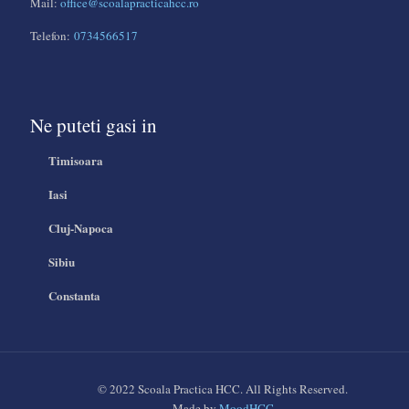
Mail:
office@scoalapracticahcc.ro
Telefon:
0734566517
Ne puteti gasi in
Timisoara
Iasi
Cluj-Napoca
Sibiu
Constanta
© 2022 Scoala Practica HCC. All Rights Reserved.
Made by
MoodHCC