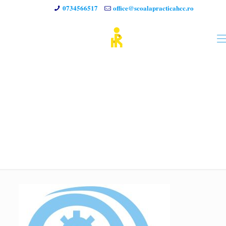
0734566517
office@scoalapracticahcc.ro
Psihologia-Angajatorului-
Angajatului