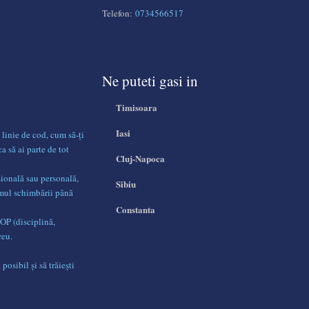
Telefon:
0734566517
Ne puteti gasi in
Timisoara
Iasi
 linie de cod, cum să-ți
ca să ai parte de tot
Cluj-Napoca
sională sau personală,
Sibiu
umul schimbării până
Constanta
DOP (disciplină,
reu.
posibil și să trăiești