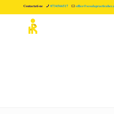
Contactati-ne
0734566517
office@scoalapracticahcc.
team-holding-their-hands-on