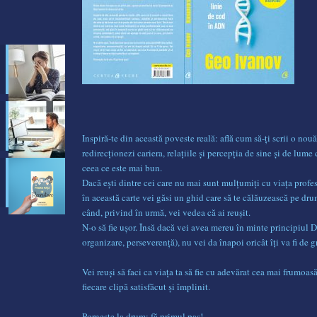
Inspiră-te din această poveste reală: află cum să-ți scrii o nouă
redirecționezi cariera, relațiile și percepția de sine și de lume 
ceea ce este mai bun.
Dacă ești dintre cei care nu mai sunt mulțumiți cu viața profe
în această carte vei găsi un ghid care să te călăuzească pe dr
când, privind în urmă, vei vedea că ai reușit.
N-o să fie ușor. Însă dacă vei avea mereu în minte principiul 
organizare, perseverență), nu vei da înapoi oricât îți va fi de g
Vei reuși să faci ca viața ta să fie cu adevărat cea mai frumoasă 
fiecare clipă satisfăcut și împlinit.
Pornește la drum: fă primul pas!