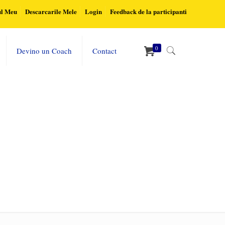
ul Meu
Descarcarile Mele
Login
Feedback de la participanti
0
Devino un Coach
Contact
Home
Rolul fiecarui membru in echipa si managementul schimbarii
team-holding-their-hands-on-seashore-1756665