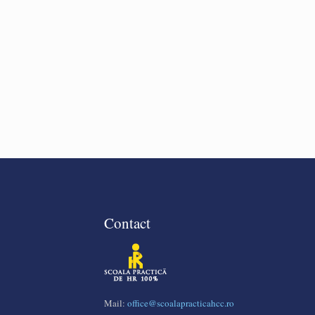
Contact
Mail:
office@scoalapracticahcc.ro