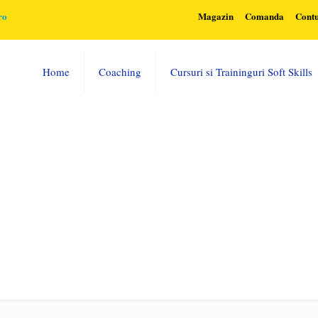
ro
Magazin
Comanda
Cont
Home
Coaching
Cursuri si Traininguri Soft Skills
-seashore-1756665