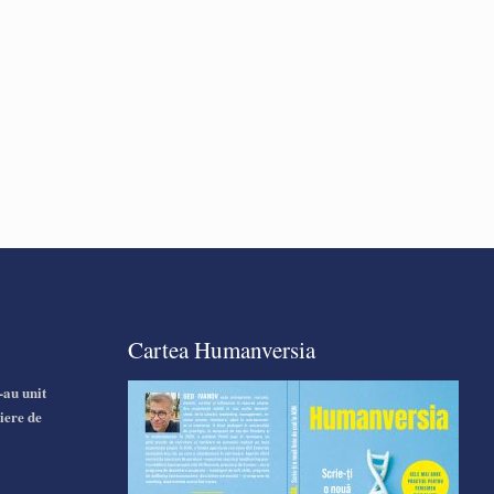
Cartea Humanversia
-au unit
iere de