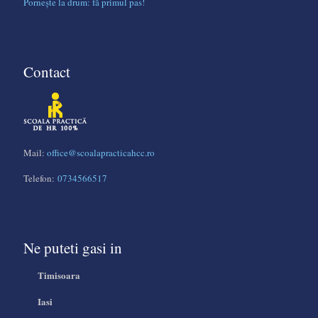
Pornește la drum: fă primul pas!
Contact
Mail:
office@scoalapracticahcc.ro
Telefon:
0734566517
Ne puteti gasi in
Timisoara
Iasi