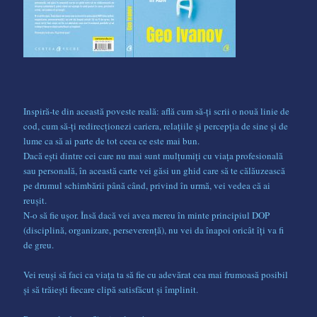
Inspiră-te din această poveste reală: află cum să-ți scrii o nouă linie de
cod, cum să-ți redirecționezi cariera, relațiile și percepția de sine și de
lume ca să ai parte de tot ceea ce este mai bun.
Dacă ești dintre cei care nu mai sunt mulțumiți cu viața profesională
sau personală, în această carte vei găsi un ghid care să te călăuzească
pe drumul schimbării până când, privind în urmă, vei vedea că ai
reușit.
N-o să fie ușor. Însă dacă vei avea mereu în minte principiul DOP
(disciplină, organizare, perseverență), nu vei da înapoi oricât îți va fi
de greu.
Vei reuși să faci ca viața ta să fie cu adevărat cea mai frumoasă posibil
și să trăiești fiecare clipă satisfăcut și împlinit.