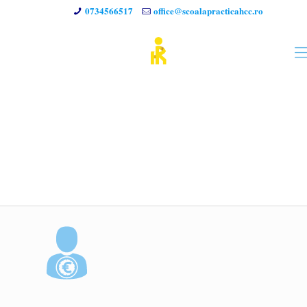
0734566517
office@scoalapracticahcc.ro
HR-1-Small