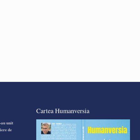
Cartea Humanversia
-au unit
iere de