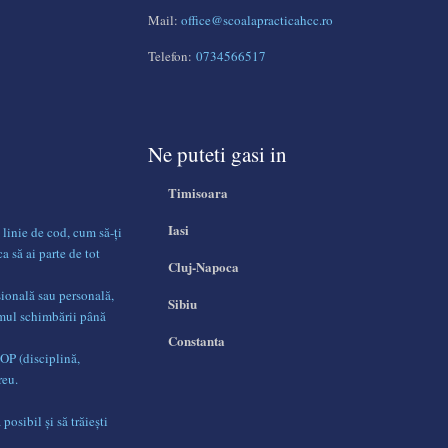
Mail:
office@scoalapracticahcc.ro
Telefon:
0734566517
Ne puteti gasi in
Timisoara
Iasi
 linie de cod, cum să-ți
ca să ai parte de tot
Cluj-Napoca
sională sau personală,
Sibiu
umul schimbării până
Constanta
DOP (disciplină,
reu.
posibil și să trăiești