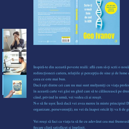
Inspiră-te din această poveste reală: află cum să-ți scrii o nouă
redirecționezi cariera, relațiile și percepția de sine și de lume 
ceea ce este mai bun.
Dacă ești dintre cei care nu mai sunt mulțumiți cu viața profe
în această carte vei găsi un ghid care să te călăuzească pe dr
când, privind în urmă, vei vedea că ai reușit.
N-o să fie ușor. Însă dacă vei avea mereu în minte principiul 
organizare, perseverență), nu vei da înapoi oricât îți va fi de g
Vei reuși să faci ca viața ta să fie cu adevărat cea mai frumoasă 
fiecare clipă satisfăcut și împlinit.