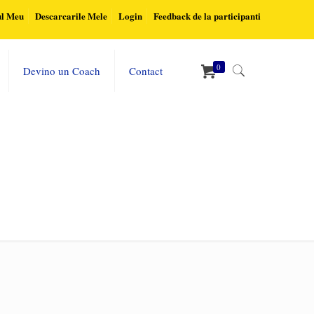
ul Meu
Descarcarile Mele
Login
Feedback de la participanti
0
Devino un Coach
Contact
Home
Strategie-2