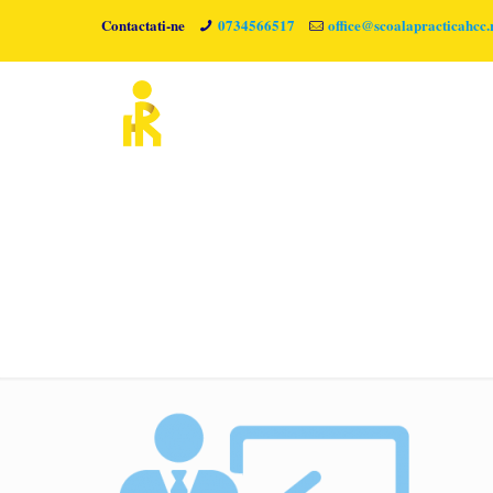
Contactati-ne
0734566517
office@scoalapracticahcc.
Strategie-2