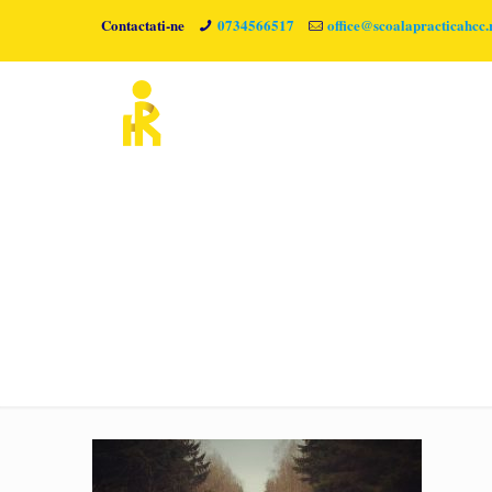
Contactati-ne
0734566517
office@scoalapracticahcc.
Quotefancy-1714402-3840×