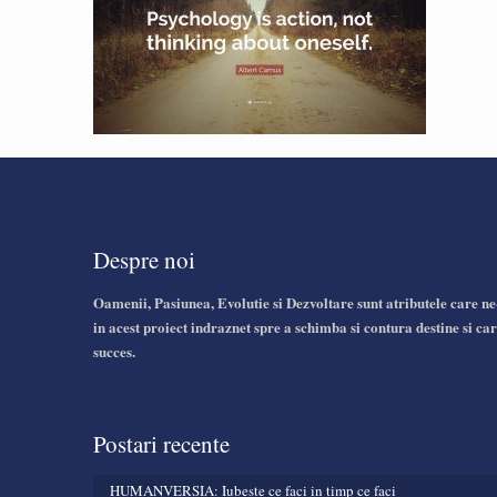
Despre noi
Oamenii, Pasiunea, Evolutie si Dezvoltare sunt atributele care ne
in acest proiect indraznet spre a schimba si contura destine si car
succes.
Postari recente
HUMANVERSIA: Iubeste ce faci in timp ce faci