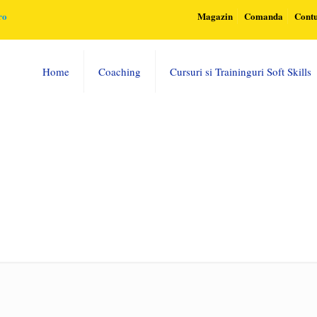
ro
Magazin
Comanda
Cont
Home
Coaching
Cursuri si Traininguri Soft Skills
2160