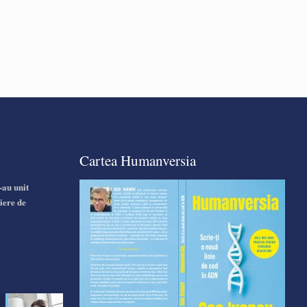
Cartea Humanversia
-au unit
iere de