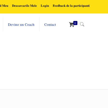
ul Meu
Descarcarile Mele
Login
Feedback de la participanti
0
Devino un Coach
Contact
Home
Psihologia Angajatorului & Angajatului
Quotefancy-1714402-3840×2160