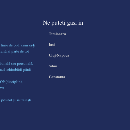
Ne puteti gasi in
Timisoara
Iasi
 linie de cod, cum să-ți
ca să ai parte de tot
Cluj-Napoca
sională sau personală,
Sibiu
umul schimbării până
Constanta
DOP (disciplină,
reu.
posibil și să trăiești