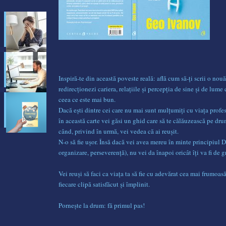
Inspiră-te din această poveste reală: află cum să-ți scrii o nouă
redirecționezi cariera, relațiile și percepția de sine și de lume 
ceea ce este mai bun.
Dacă ești dintre cei care nu mai sunt mulțumiți cu viața profe
în această carte vei găsi un ghid care să te călăuzească pe dr
când, privind în urmă, vei vedea că ai reușit.
N-o să fie ușor. Însă dacă vei avea mereu în minte principiul 
organizare, perseverență), nu vei da înapoi oricât îți va fi de g
Vei reuși să faci ca viața ta să fie cu adevărat cea mai frumoasă 
fiecare clipă satisfăcut și împlinit.
Pornește la drum: fă primul pas!