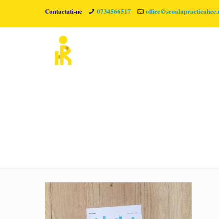
Contactati-ne
0734566517
office@scoalapracticahcc.
pexels-photo-590011