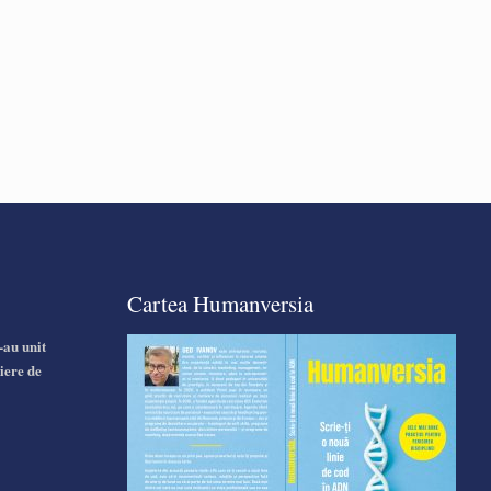
Cartea Humanversia
-au unit
iere de