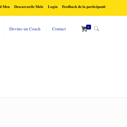
ul Meu
Descarcarile Mele
Login
Feedback de la participanti
0
Devino un Coach
Contact
Home
pexels-photo-590011