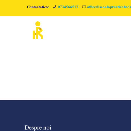
Contactati-ne
0734566517
office@scoalapracticahcc.
Tatsu Header #3600
Despre noi