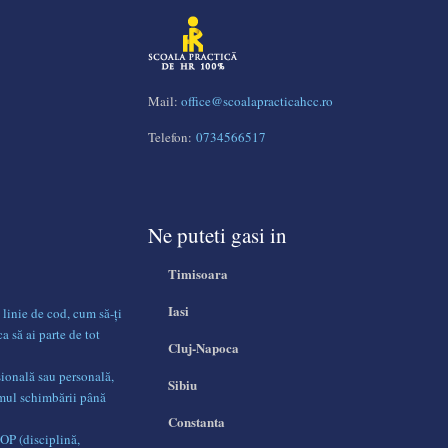
Mail:
office@scoalapracticahcc.ro
Telefon:
0734566517
Ne puteti gasi in
Timisoara
Iasi
 linie de cod, cum să-ți
ca să ai parte de tot
Cluj-Napoca
sională sau personală,
Sibiu
umul schimbării până
Constanta
DOP (disciplină,