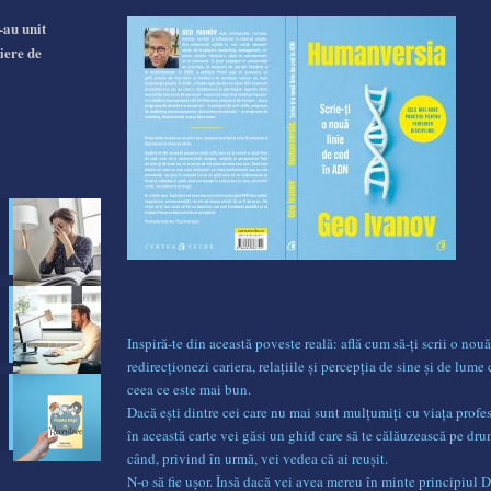
-au unit
iere de
Inspiră-te din această poveste reală: află cum să-ți scrii o nouă
redirecționezi cariera, relațiile și percepția de sine și de lume 
ceea ce este mai bun.
Dacă ești dintre cei care nu mai sunt mulțumiți cu viața profe
în această carte vei găsi un ghid care să te călăuzească pe dr
când, privind în urmă, vei vedea că ai reușit.
N-o să fie ușor. Însă dacă vei avea mereu în minte principiul 