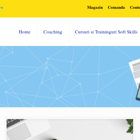
ro
Magazin
Comanda
Cont
Home
Coaching
Cursuri si Traininguri Soft Skills