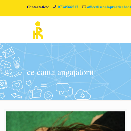
Contactati-ne
0734566517
office@scoalapracticahcc.
ce cauta angajatorii