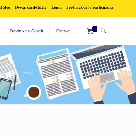
ul Meu
Descarcarile Mele
Login
Feedback de la participanti
0
Devino un Coach
Contact
Home
Blogul nostru
ce cauta angajatorii