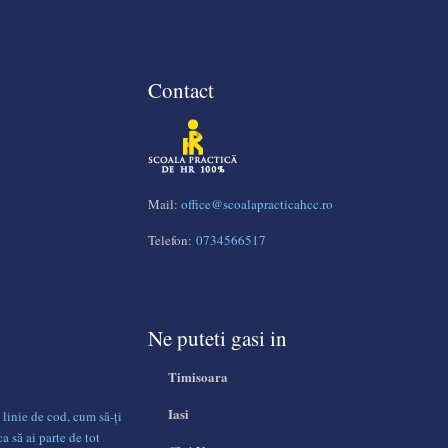
Contact
Mail:
office@scoalapracticahcc.ro
Telefon:
0734566517
Ne puteti gasi in
Timisoara
Iasi
 linie de cod, cum să-ți
ca să ai parte de tot